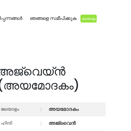
്പന്നങ്ങൾ
ഞങ്ങളെ സമീപിക്കുക
മലയാളം
അജ്‌വെയ്ൻ
(അയമോദകം)
അയമോദകം
മലയാളം
:
അജ്‍വൈൻ
ഹിന്ദി
: