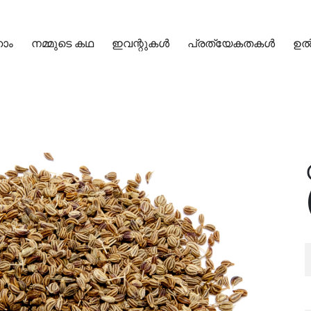
ോം
നമ്മുടെ കഥ
ഇവന്റുകൾ
പ്രത്യേകതകൾ
ഉൽപ