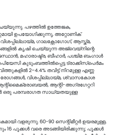
യ്യുന്നു. പഴത്തിൽ ഉത്തേജക,
ഗമായി ഉപയോഗിക്കുന്നു, അറ്റോണിക്
്പില്ലായ്മ, ഗാലക്റ്റോഗോഗ്, ആസ്ത്മ,
ളിൽ കൃഷി ചെയ്യുന്ന അജ്‌വെയ്‌നിന്റെ
രാജസ്ഥാൻ, മഹാരാഷ്ട്ര, ബീഹാർ, പശ്ചിമ ബംഗാൾ
ിയേസി കുടുംബത്തിൽപ്പെട്ട ട്രാക്കിസ്പെർമം
ത്തുകളിൽ 2–4.4% തവിട്ട് നിറമുള്ള എണ്ണ
 രോഗങ്ങൾ, വിശപ്പില്ലായ്മ, ശ്വാസകോശ
 ആന്റിമൈക്രോബയൽ, ആന്റി-അഗ്രഗേറ്ററി
െയ്ൻ ഒരു പരമ്പരാഗത സാധ്യതയുള്ള
യി വളരുന്നു. 60-90 സെന്റിമീറ്റർ ഉയരമുള്ള,
 16 പൂക്കൾ വരെ അടങ്ങിയിരിക്കുന്നു; പൂക്കൾ