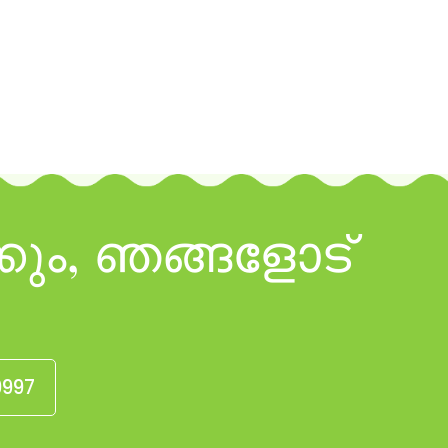
ും, ഞങ്ങളോട്
9997