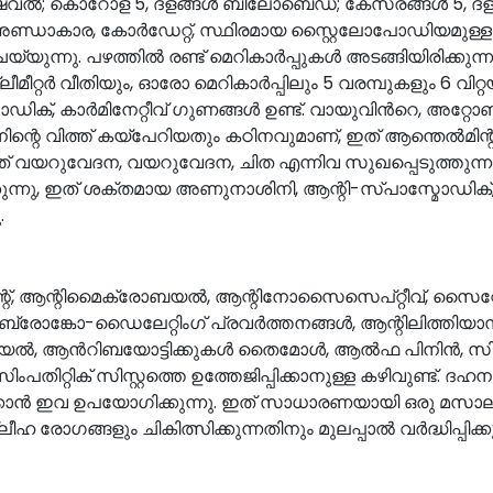
വൽ; കൊറോള 5, ദളങ്ങൾ ബിലോബെഡ്; കേസരങ്ങൾ 5, ദളങ്ങ
ള, അണ്ഡാകാര, കോർഡേറ്റ്, സ്ഥിരമായ സ്റ്റൈലോപോഡിയമുള്ള 
യുന്നു. പഴത്തിൽ രണ്ട് മെറികാർപ്പുകൾ അടങ്ങിയിരിക്കുന്നു
മില്ലീമീറ്റർ വീതിയും, ഓരോ മെറികാർപ്പിലും 5 വരമ്പുകളും 6
ിക്, കാർമിനേറ്റീവ് ഗുണങ്ങൾ ഉണ്ട്. വായുവിൻറെ, അറ്റോണി
്റെ വിത്ത് കയ്പേറിയതും കഠിനവുമാണ്, ഇത് ആന്തെൽമിന്റിക
ഇത് വയറുവേദന, വയറുവേദന, ചിത എന്നിവ സുഖപ്പെടുത്തുന
കുന്നു, ഇത് ശക്തമായ അണുനാശിനി, ആന്റി-സ്പാസ്മോഡിക്, ക
.
റ്, ആന്റിമൈക്രോബയൽ, ആന്റിനോസൈസെപ്റ്റീവ്, സൈറ്റ
്രോങ്കോ-ഡൈലേറ്റിംഗ് പ്രവർത്തനങ്ങൾ, ആന്റിലിത്തിയാസ
സിലിയൽ, ആൻറിബയോട്ടിക്കുകൾ തൈമോൾ, ആൽഫ പിനിൻ, സിമെ
സിംപതിറ്റിക് സിസ്റ്റത്തെ ഉത്തേജിപ്പിക്കാനുള്ള കഴിവുണ്ട്. ദ
്കാൻ ഇവ ഉപയോഗിക്കുന്നു. ഇത് സാധാരണയായി ഒരു മസാലയായ
ങ്ങളും ചികിത്സിക്കുന്നതിനും മുലപ്പാൽ വർദ്ധിപ്പിക്കു