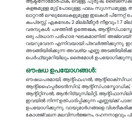
ആക്ടിനോമോർഫിക്, വെള്ള, പുരുഷ, ബൈസെക്ഷ്
കളങ്കമുള്ള മുട്ട് പോലുള്ള; ഫലം സുഗന്ധമുള്
ലാറ്ററൽ ലഘുലേഖകളുമുള്ള ഇലകൾ പിന്നേറ്റ് ചെയ്
കംപ്രസ്സ്, ഏകദേശം 2 മില്ലീമീറ്റർ നീളവും 1.7 
വരമ്പുകൾ. പഴത്തിൽ ഉത്തേജക, ആന്റിസ്പാസ്മോഡ
ഒരു പ്രധാന പരിഹാര ഘടകമാണിത്. അജ്‌വെയ്‌നിന
വയറുവേദന എന്നിവയായി പ്രവർത്തിക്കുന്നു. 
അടങ്ങിയിരിക്കുന്ന അവശ്യ എണ്ണ അടങ്ങിയിരിക്
പെർഫ്യൂമറിയിലും തൈമോൾ ഉപയോഗിക്കുന്നു
ഔഷധ ഉപയോഗങ്ങൾ:
ഔഷധപരമായി, ആന്റിഫംഗൽ, ആന്റിഓക്‌സിഡന്
ആന്റിഹൈപ്പർടെൻസിവ്, ആന്റിസ്പാസ്മോഡിക്, ബ
ആന്റിറ്റിസൽ, ആൻറിട്യൂസിലിറ്റി, ആന്റിഫാ
ഇവയിൽ നിന്ന് ഉത്പാദിപ്പിക്കുന്ന എണ്ണയ്ക്ക് പാര
ഉപയോഗിക്കുന്നു. വായുമാർഗങ്ങളെ വിശദീകരിക
കോശജ്വലന മലവിസർജ്ജനം, ദഹനനാളവും പ്ലീഹ രോഗ