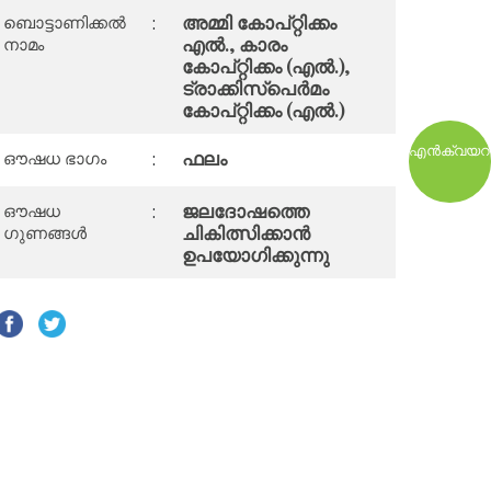
അമ്മി കോപ്റ്റിക്കം
ബൊട്ടാണിക്കൽ
:
എൽ., കാരം
നാമം
കോപ്റ്റിക്കം (എൽ.),
ട്രാക്കിസ്‌പെർമം
കോപ്റ്റിക്കം (എൽ.)
എൻ‌ക്വയറ
ഫലം
ഔഷധ ഭാഗം
:
ജലദോഷത്തെ
ഔഷധ
:
ചികിത്സിക്കാൻ
ഗുണങ്ങൾ
ഉപയോഗിക്കുന്നു