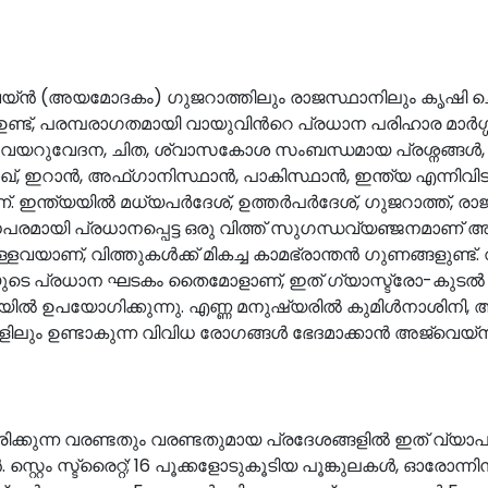
െയ്ൻ (അയമോദകം) ഗുജറാത്തിലും രാജസ്ഥാനിലും കൃഷി ചെ
 ഉണ്ട്, പരമ്പരാഗതമായി വായുവിൻറെ പ്രധാന പരിഹാര മാർഗ്
വയറുവേദന, ചിത, ശ്വാസകോശ സംബന്ധമായ പ്രശ്നങ്ങൾ, വിശപ
ഇറാൻ, അഫ്ഗാനിസ്ഥാൻ, പാകിസ്ഥാൻ, ഇന്ത്യ എന്നിവിടങ്ങ
്നാണ്. ഇന്ത്യയിൽ മധ്യപർദേശ്, ഉത്തർപർദേശ്, ഗുജറാത്ത്, 
പരമായി പ്രധാനപ്പെട്ട ഒരു വിത്ത് സുഗന്ധവ്യഞ്ജനമാണ് അപ
ാണ്, വിത്തുകൾക്ക് മികച്ച കാമഭ്രാന്തൻ ഗുണങ്ങളുണ്ട്. വി
ണയുടെ പ്രധാന ഘടകം തൈമോളാണ്, ഇത് ഗ്യാസ്ട്രോ-കുടൽ
സയിൽ ഉപയോഗിക്കുന്നു. എണ്ണ മനുഷ്യരിൽ കുമിൾനാശിനി,
ങ്ങളിലും ഉണ്ടാകുന്ന വിവിധ രോഗങ്ങൾ ഭേദമാക്കാൻ അജ്‌വ
ുന്ന വരണ്ടതും വരണ്ടതുമായ പ്രദേശങ്ങളിൽ ഇത് വ്യാപകമാ
െം സ്ട്രൈറ്റ്; 16 പൂക്കളോടുകൂടിയ പൂങ്കുലകൾ, ഓരോന്നിനും