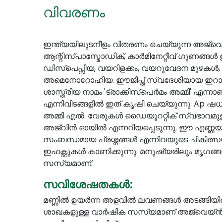
വിവരണം
ഇന്ത്യയിലുടനീളം വിതരണം ചെയ്യുന്ന അജ്‌വ
ആന്റിസ്പാസ്മോഡിക്, കാർമിനേറ്റീവ് ഗുണങ്ങൾ
ഡിസ്പെപ്സിയ, വയറിളക്കം, വയറുവേദന മുഴകൾ, 
അമെനോറോഹിയ. ഈജിപ്ത് സ്വദേശിയായ ഇറാഖ്, 
ശാസ്ത്രീയ നാമം 'ട്രാക്കിസ്‌പെർമം അമ്മി' എന
എന്നിവിടങ്ങളിൽ ഇത് കൃഷി ചെയ്യുന്നു. Ap ഷധ
അമ്മി എൽ. വേരുകൾ ഡൈയൂററ്റിക് സ്വഭാവമുള്ളവയ
അജ്‌വിൻ ഓയിൽ എന്നറിയപ്പെടുന്നു. ഈ എണ്
സംബന്ധമായ പ്രശ്നങ്ങൾ എന്നിവയുടെ ചികിത്
ഇഫക്റ്റുകൾ കാണിക്കുന്നു. മനുഷ്യരിലും മൃഗ
സസ്യമാണ്.
സവിശേഷതകൾ:
മണ്ണിൽ ഉയർന്ന അളവിൽ ലവണങ്ങൾ അടങ്ങിയിരിക്ക
ശാഖകളുള്ള വാർഷിക സസ്യമാണ് അജ്‌വെയ്ൻ. സ്റ്റ